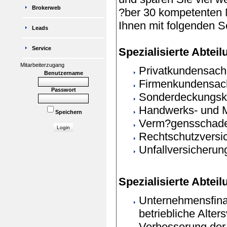
Brokerweb
?ber 30 kompetenten M
Ihnen mit folgenden S
Leads
Service
Spezialisierte Abtei
Mitarbeiterzugang
Privatkundensach
Benutzername
Firmenkundensac
Passwort
Sonderdeckungsk
Handwerks- und M
Speichern
Verm?gensschaden
Rechtschutzversi
Unfallversicherun
Spezialisierte Abteil
Unternehmensfinan
betriebliche Alter
Verbesserung der 