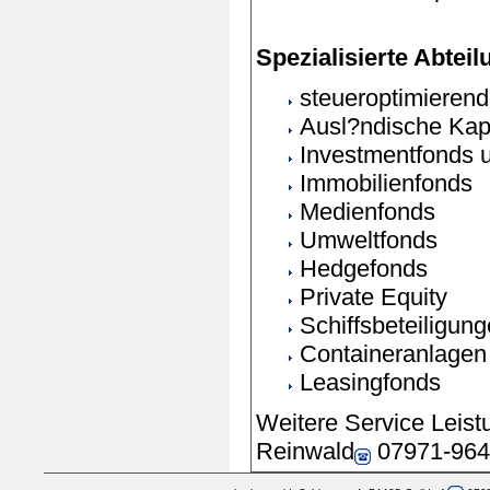
Spezialisierte Abtei
steueroptimierend
Ausl?ndische Kap
Investmentfonds 
Immobilienfonds
Medienfonds
Umweltfonds
Hedgefonds
Private Equity
Schiffsbeteiligun
Containeranlagen
Leasingfonds
Weitere Service Leist
Reinwald
07971-964